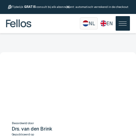
Tijdelijk
GRATIS
consult bij elk abonnement: automatisch verrekend in de checkout
NL
EN
Hoe snel komen mannen
gemiddeld klaar?
Beoordeeld door
Drs. van den Brink
Gepubliceerd op