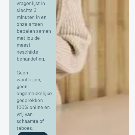
vragenlijst in
slechts 3
minuten in en
onze artsen
bepalen samen
met jou de
meest
geschikte
behandeling.
Geen
wachtrijen,
geen
ongemakkelijke
gesprekken.
100% online en
vrij van
schaamte of
taboes.