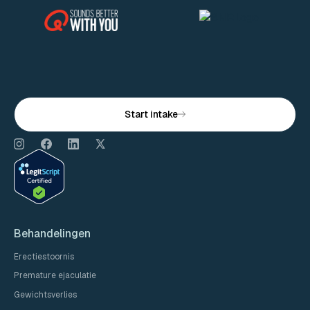
Start intake
Behandelingen
Erectiestoornis
Premature ejaculatie
Gewichtsverlies