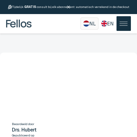
Tijdelijk
GRATIS
consult bij elk abonnement: automatisch verrekend in de checkout
NL
EN
Sildenafil vs Tadalafil, wat
zijn de verschillen?
Beoordeeld door
Drs. Hubert
Gepubliceerd op