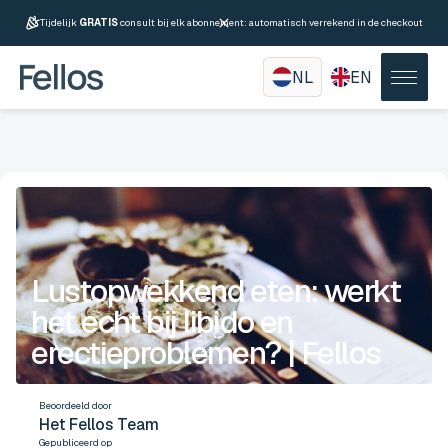
Tijdelijk
GRATIS
consult bij elk abonnement: automatisch verrekend in de checkout
NL
EN
Lustopwekkend eten: werkt
het echt bij libido en
erectieproblemen? | Fellos
Beoordeeld door
Het Fellos Team
Gepubliceerd op