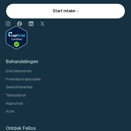
Start intake
Behandelingen
Erectiestoornis
Premature ejaculatie
Gewichtsverlies
Testosteron
Haaruitval
Acne
Ontdek Fellos