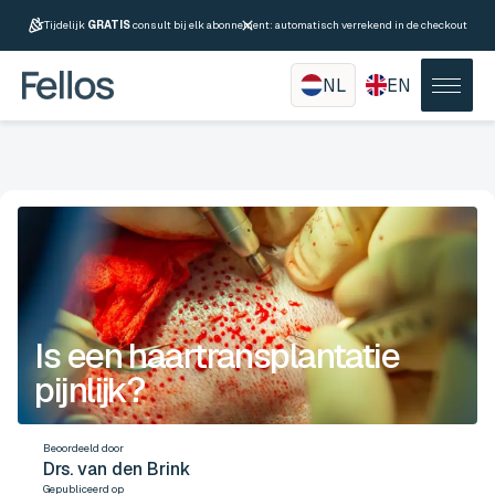
Tijdelijk
GRATIS
consult bij elk abonnement: automatisch verrekend in de checkout
NL
EN
Is een haartransplantatie
pijnlijk?
Beoordeeld door
Drs. van den Brink
Gepubliceerd op