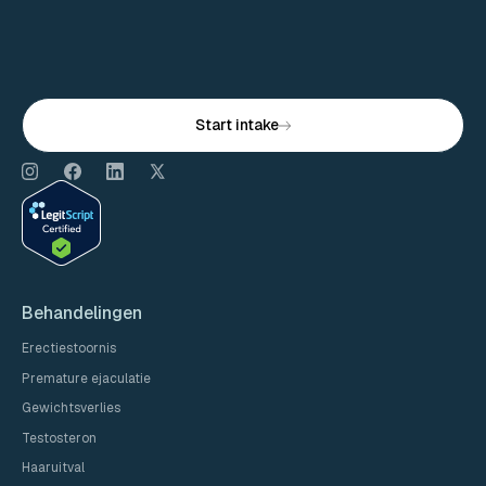
Start intake
Behandelingen
Erectiestoornis
Premature ejaculatie
Gewichtsverlies
Testosteron
Haaruitval