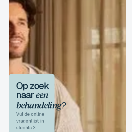
Op zoek
naar
een
behandeling?
Vul de online
vragenlijst in
slechts 3