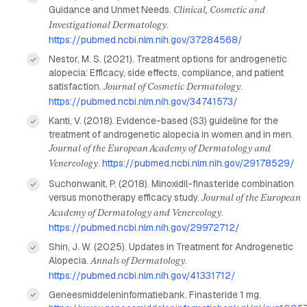
Guidance and Unmet Needs.
Clinical, Cosmetic and
.
Investigational Dermatology
https://pubmed.ncbi.nlm.nih.gov/37284568/
Nestor, M. S. (2021). Treatment options for androgenetic
alopecia: Efficacy, side effects, compliance, and patient
satisfaction.
.
Journal of Cosmetic Dermatology
https://pubmed.ncbi.nlm.nih.gov/34741573/
Kanti, V. (2018). Evidence-based (S3) guideline for the
treatment of androgenetic alopecia in women and in men.
Journal of the European Academy of Dermatology and
.
https://pubmed.ncbi.nlm.nih.gov/29178529/
Venereology
Suchonwanit, P. (2018). Minoxidil-finasteride combination
versus monotherapy efficacy study.
Journal of the European
.
Academy of Dermatology and Venereology
https://pubmed.ncbi.nlm.nih.gov/29972712/
Shin, J. W. (2025). Updates in Treatment for Androgenetic
Alopecia.
.
Annals of Dermatology
https://pubmed.ncbi.nlm.nih.gov/41331712/
Geneesmiddeleninformatiebank. Finasteride 1 mg.