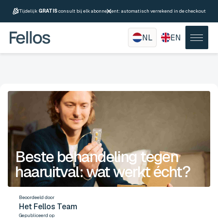
Tijdelijk
GRATIS
consult bij elk abonnement: automatisch verrekend in de checkout
NL
EN
Beste behandeling tegen
haaruitval: wat werkt écht?
Beoordeeld door
Het Fellos Team
Gepubliceerd op