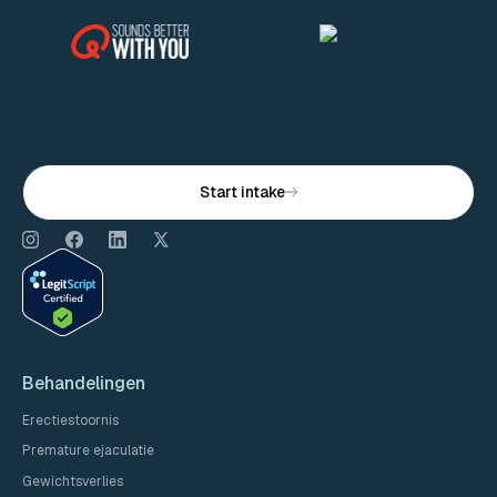
Start intake
Behandelingen
Erectiestoornis
Premature ejaculatie
Gewichtsverlies