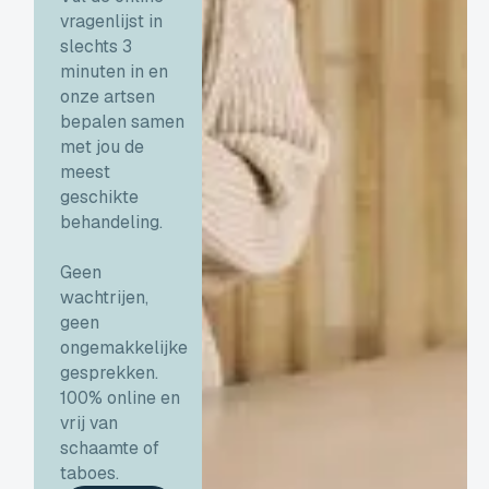
vragenlijst in
slechts 3
minuten in en
onze artsen
bepalen samen
met jou de
meest
geschikte
behandeling.
Geen
wachtrijen,
geen
ongemakkelijke
gesprekken.
100% online en
vrij van
schaamte of
taboes.